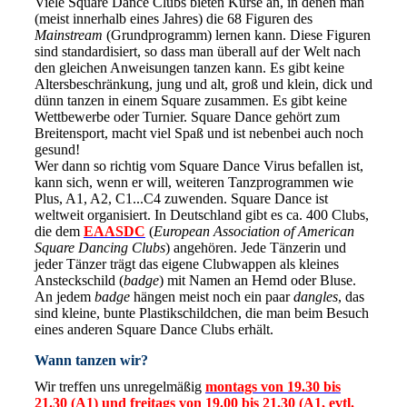
Viele Square Dance Clubs bieten Kurse an, in denen man
(meist innerhalb eines Jahres) die 68 Figuren des
Mainstream
(Grundprogramm) lernen kann. Diese Figuren
sind standardisiert, so dass man überall auf der Welt nach
den gleichen Anweisungen tanzen kann. Es gibt keine
Altersbeschränkung, jung und alt, groß und klein, dick und
dünn tanzen in einem Square zusammen. Es gibt keine
Wettbewerbe oder Turnier. Square Dance gehört zum
Breitensport, macht viel Spaß und ist nebenbei auch noch
gesund!
Wer dann so richtig vom Square Dance Virus befallen ist,
kann sich, wenn er will, weiteren Tanzprogrammen wie
Plus, A1, A2, C1...C4 zuwenden. Square Dance ist
weltweit organisiert. In Deutschland gibt es ca. 400 Clubs,
die dem
EAASDC
(
European Association of American
Square Dancing Clubs
) angehören. Jede Tänzerin und
jeder Tänzer trägt das eigene Clubwappen als kleines
Ansteckschild (
badge
) mit Namen an Hemd oder Bluse.
An jedem
badge
hängen meist noch ein paar
dangles
, das
sind kleine, bunte Plastikschildchen, die man beim Besuch
eines anderen Square Dance Clubs erhält.
Wann tanzen wir?
Wir treffen uns unregelmäßig
montags von 19.30 bis
21.30 (A1) und freitags von 19.00 bis 21.30 (A1, evtl.